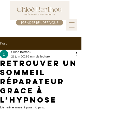
PRENDRE RENDEZ-VOUS
Post
Chloé Berthou
26 juin 2025
2 min de lecture
Retrouver un
sommeil
réparateur
grace à
l’hypnoSE
Dernière mise à jour :
8 janv.